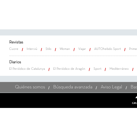
Revistas
Cuore
Interviú
Stilo
Woman
Viajar
AUTOhebdo Sport
Prime
Diarios
El Periódico de Catalunya
El Periódico de Aragón
Sport
Mediterráneo
Quiénes somos
Búsqueda avanzada
Aviso Legal
Bas