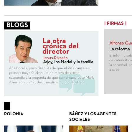
FIRMAS
BLOGS
La otra
Alfonso Gue
crónica del
La reforma
director
El informe sob
Jesús Rivasés
de catedrátic
Rajoy, los Nadal y la familia
la sociedad, p
Ana Botella, poco después de que el PP alcanzara su
a cabo.
primera mayoría absoluta en marzo de 2000,
respondía a la pregunta de qué comentaba José María
Aznar con un: “Él, decir, no dice mucho”. Ilustrab...
POLONIA
BÁÑEZ Y LOS AGENTES
SOCIALES