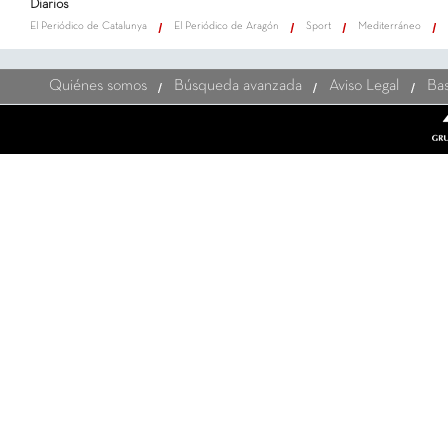
Diarios
El Periódico de Catalunya
El Periódico de Aragón
Sport
Mediterráneo
Quiénes somos
Búsqueda avanzada
Aviso Legal
Bas