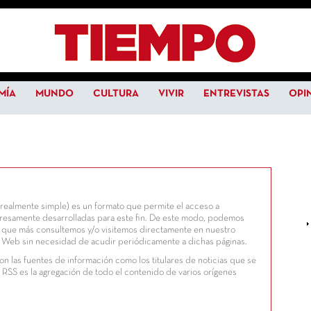
MÍA
MUNDO
CULTURA
VIVIR
ENTREVISTAS
OPI
 realmente simple) es un formato que permite el acceso a
resamente desarrolladas para este fin. De este modo, podemos
as que más consultemos y/o visitemos directamente en nuestro
ía Web sin necesidad de acudir periódicamente a dichas páginas.
n las fuentes de información como los titulares de noticias que se
e RSS es la agregación de todo el contenido de varios orígenes