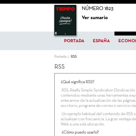
NÚMERO 1823
Ver sumario
PORTADA
ESPAÑA
ECONO
Portada
RSS
RSS
¿Qué significa RSS?
RSS, Really Simple Syndication (Sindicación
contenidos mediante unas herramientas exp
enterarnos de la actualización de las págin
escritorio, programa de correo o servicio v
Un ejemplo habitual del contenido de RSS so
actualizan con frecuencia. La gran ventaja d
Web a una sola ubicación.
¿Cómo puedo usarlo?