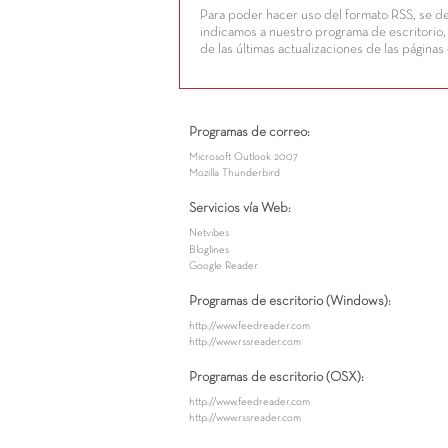
Para poder hacer uso del formato RSS, se d
indicamos a nuestro programa de escritorio, 
de las últimas actualizaciones de las páginas
Programas de correo:
Microsoft Outlook 2007
Mozilla Thunderbird
Servicios vía Web:
Netvibes
Bloglines
Google Reader
Programas de escritorio (Windows):
http://www.feedreader.com
http://www.rssreader.com
Programas de escritorio (OSX):
http://www.feedreader.com
http://www.rssreader.com