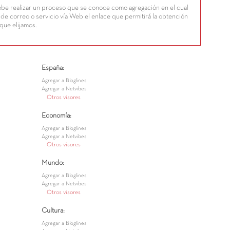
ebe realizar un proceso que se conoce como agregación en el cual
de correo o servicio vía Web el enlace que permitirá la obtención
 que elijamos.
España:
Agregar a Bloglines
Agregar a Netvibes
Otros visores
Economía:
Agregar a Bloglines
Agregar a Netvibes
Otros visores
Mundo:
Agregar a Bloglines
Agregar a Netvibes
Otros visores
Cultura:
Agregar a Bloglines