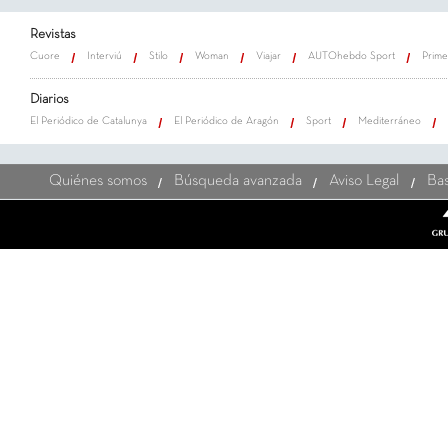
Revistas
Cuore
Interviú
Stilo
Woman
Viajar
AUTOhebdo Sport
Prime
Diarios
El Periódico de Catalunya
El Periódico de Aragón
Sport
Mediterráneo
Quiénes somos
Búsqueda avanzada
Aviso Legal
Bas