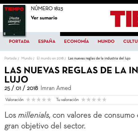
NÚMERO 1823
Ver sumario
PORTADA
ESPAÑA
ECONOMÍA
MUNDO
CULTU
Portada
Mundo
El mundo en 2018
Las nuevas reglas de la industria del lujo
LAS NUEVAS REGLAS DE LA I
LUJO
25 / 01 / 2018
Imran Amed
Valoración
Tu valoración
Los
millenials
, con valores de consumo d
gran objetivo del sector.