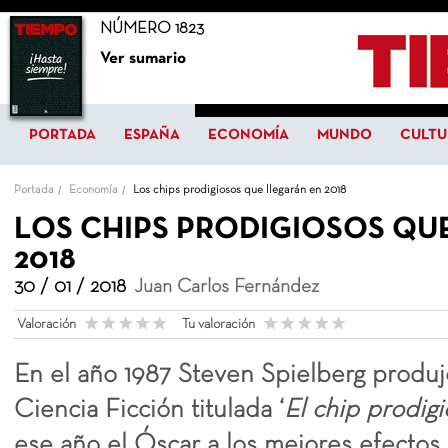
NÚMERO 1823
Ver sumario
PORTADA
ESPAÑA
ECONOMÍA
MUNDO
CULTU
Portada
Economía
Los chips prodigiosos que llegarán en 2018
LOS CHIPS PRODIGIOSOS QU
2018
30 / 01 / 2018
Juan Carlos Fernández
Valoración
Tu valoración
En el año 1987 Steven Spielberg produj
Ciencia Ficción titulada ‘
El chip prodig
ese año el Óscar a los mejores efectos