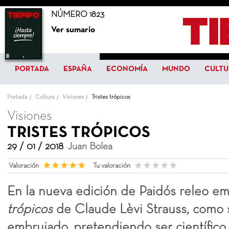
NÚMERO 1823
Ver sumario
PORTADA
ESPAÑA
ECONOMÍA
MUNDO
CULTU
Portada
Cultura
Visiones
Tristes trópicos
Visiones
TRISTES TRÓPICOS
29 / 01 / 2018
Juan Bolea
Valoración
Tu valoración
En la nueva edición de Paidós releo 
trópicos
de Claude Lèvi Strauss, como s
embrujado, pretendiendo ser científico.