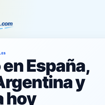
LES
o en España,
Argentina y
 hoy