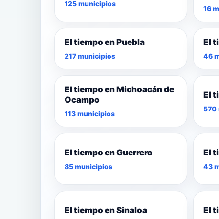
125 municipios
16 m
El tiempo en Puebla
El 
217 municipios
46 m
El tiempo en Michoacán de
El 
Ocampo
570 
113 municipios
El tiempo en Guerrero
El 
85 municipios
43 m
El tiempo en Sinaloa
El 