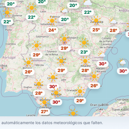
20°
20°
20°
22°
22°
20°
22°
25°
24°
28°
29°
23°
29°
30°
29°
28°
30°
26°
26°
30°
28°
29°
30°
27°
29°
 automáticamente los datos meteorológicos que falten.