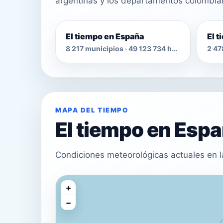
argentinas y los departamentos colombia
El tiempo en España
El 
8 217 municipios · 49 123 734 habitantes
MAPA DEL TIEMPO
El tiempo en Esp
Condiciones meteorológicas actuales en l
+
−