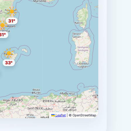
31°
31°
33°
Leaflet
|
© OpenStreetMap