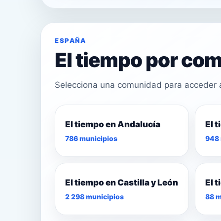
ESPAÑA
El tiempo por c
Selecciona una comunidad para acceder a 
El tiempo en Andalucía
El 
24°
786 municipios
948 
24°
25°
El tiempo en Castilla y León
El 
2 298 municipios
88 m