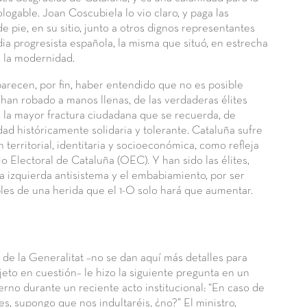
ologable. Joan Coscubiela lo vio claro, y paga las
 pie, en su sitio, junto a otros dignos representantes
ia progresista española, la misma que situó, en estrecha
n la modernidad.
arecen, por fin, haber entendido que no es posible
 han robado a manos llenas, de las verdaderas élites
 la mayor fractura ciudadana que se recuerda, de
ad históricamente solidaria y tolerante. Cataluña sufre
n territorial, identitaria y socioeconómica, como refleja
o Electoral de Cataluña (OEC). Y han sido las élites,
a izquierda antisistema y el embabiamiento, por ser
es de una herida que el 1-O solo hará que aumentar.
 de la Generalitat –no se dan aquí más detalles para
ujeto en cuestión– le hizo la siguiente pregunta en un
erno durante un reciente acto institucional: “En caso de
les, supongo que nos indultaréis, ¿no?” El ministro,