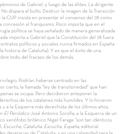
émonos de Gabriel, y luego de las élites. La dirigente
No dispara al bulto. Destruir la imagen de la Transición
ue la CUP insista en presentar el consenso del 78 como
 concesión al franquismo. Poco importa que en el
ugía política se haya señalado de manera generalizada
ada importa a Gabriel que la Constitución del 78 fuera
contratos políticos y sociales nunca firmados en España
a historia de Cataluña). Y es que el éxito de una
re todo, del fracaso de los demás.
rivilegio. Podrían haberse centrado en las
or cierto, la llamada “ley de transitoriedad” que han
penas se ocupa. Pero decidieron anteponer la
derechos de los catalanes más humildes. Y lo hicieron
 y a la Esquerra más derechista de los últimos años,
en
El Periódico
José Antonio Sorolla; a la Esquerra de un
ico xenófobo británico Nigel Farage “son tan idénticos
l,
Escucha, Cataluña. Escucha, España,
editorial
des desgracias de Cataluña, y es una calamidad para la