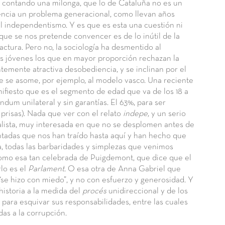
 contando una milonga, que lo de Cataluña no es un
encia un problema generacional, como llevan años
l independentismo. Y es que es esta una cuestión ni
 que se nos pretende convencer es de lo inútil de la
fractura. Pero no, la sociología ha desmentido al
s jóvenes los que en mayor proporción rechazan la
entemente atractiva desobediencia, y se inclinan por el
que se asome, por ejemplo, al modelo vasco. Una reciente
fiesto que es el segmento de edad que va de los 18 a
ndum unilateral y sin garantías. El 63%, para ser
prisas). Nada que ver con el relato
indepe,
y un serio
alista, muy interesada en que no se desplomen antes de
ntadas que nos han traído hasta aquí y han hecho que
, todas las barbaridades y simplezas que venimos
como esa tan celebrada de Puigdemont, que dice que el
rlo es el
Parlament.
O esa otra de Anna Gabriel que
“se hizo con miedo”, y no con esfuerzo y generosidad. Y
 historia a la medida del
procés
unidireccional y de los
n para esquivar sus responsabilidades, entre las cuales
as a la corrupción.