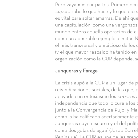
Pero vayamos por partes. Primero ocup
cupera
sabe lo que hace y lo que dice. 
es vital para soltar amarras. De ahí q
una capitulación, como una vergonzosa
mundo entero aquella operación de cir
como un admirable ejemplo a imitar. N
el más transversal y ambicioso de los 
(y el que mayor respaldo ha tenido en l
organización como la CUP depende, sob
Junqueras y Farage
La crisis aupó a la CUP a un lugar de p
reivindicaciones sociales, de las que, p
apoyado con entusiasmo los
cuperos
a
independencia que todo lo cura a los 
junto a la Convergència de Pujol y Mas
como la ha calificado acertadamente 
Junqueras cuyo discurso y el del polít
como dos gotas de agua” (Josep Borrel
Península). La CUP es una de las gran