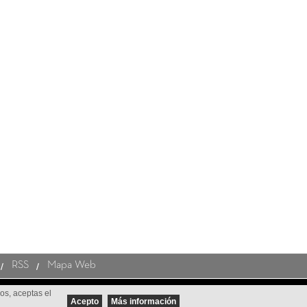
RSS
Mapa Web
ios, aceptas el
Acepto
Más información