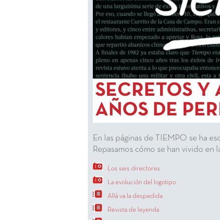
SECRETOS Y 
AÑOS DE PE
En las páginas de TIEMPO se ha escr
Repasamos cómo se han vivido en la
Los seis directores
La evolución del logotipo
Allá va la despedida
Revista de leyenda