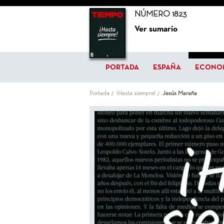
NÚMERO 1823
Ver sumario
PORTADA
ESPAÑA
ECONO
Portada
¡Hasta siempre!
Jesús Maraña