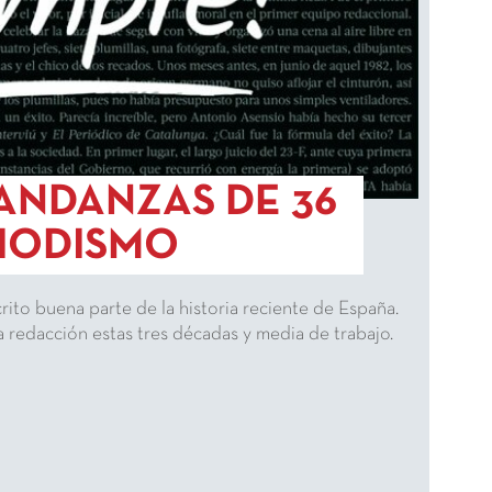
ANDANZAS DE 36
RIODISMO
ito buena parte de la historia reciente de España.
 redacción estas tres décadas y media de trabajo.